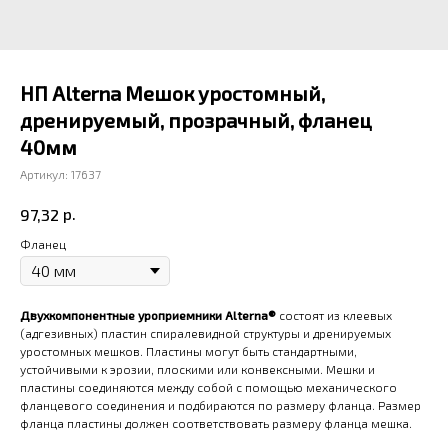
НП Alterna Мешок уростомный,
дренируемый, прозрачный, фланец
40мм
Артикул:
17637
р.
97,32
Фланец
Двухкомпонентные уроприемники Alterna®
состоят из клеевых
(адгезивных) пластин спиралевидной структуры и дренируемых
уростомных мешков. Пластины могут быть стандартными,
устойчивыми к эрозии, плоскими или конвексными. Мешки и
пластины соединяются между собой с помощью механического
фланцевого соединения и подбираются по размеру фланца. Размер
фланца пластины должен соответствовать размеру фланца мешка.