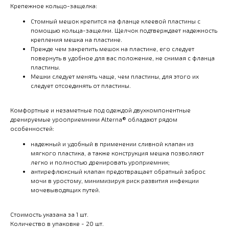
Крепежное кольцо-защелка:
Стомный мешок крепится на фланце клеевой пластины с
помощью кольца-защелки. Щелчок подтверждает надежность
крепления мешка на пластине.
Прежде чем закрепить мешок на пластине, его следует
повернуть в удобное для вас положение, не снимая с фланца
пластины.
Мешки следует менять чаще, чем пластины, для этого их
следует отсоединять от пластины.
Комфортные и незаметные под одеждой двухкомпонентные
дренируемые урооприемники Alterna® обладают рядом
особенностей:
надежный и удобный в применении сливной клапан из
мягкого пластика, а также конструкция мешка позволяют
легко и полностью дренировать уроприемник;
антирефлюксный клапан предотвращает обратный заброс
мочи в уростому, минимизируя риск развития инфекции
мочевыводящих путей.
Стоимость указана за 1 шт.
Количество в упаковке - 20 шт.