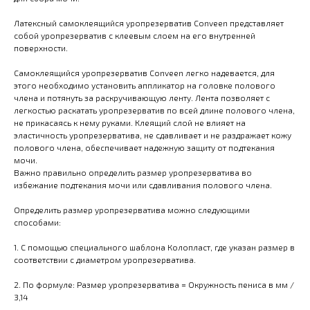
Латексный самоклеящийся уропрезерватив Conveen представляет
собой уропрезерватив с клеевым слоем на его внутренней
поверхности.
Самоклеящийся уропрезерватив Conveen легко надевается, для
этого необходимо установить аппликатор на головке полового
члена и потянуть за раскручивающую ленту. Лента позволяет с
легкостью раскатать уропрезерватив по всей длине полового члена,
не прикасаясь к нему руками. Клеящий слой не влияет на
эластичность уропрезерватива, не сдавливает и не раздражает кожу
полового члена, обеспечивает надежную защиту от подтекания
мочи.
Важно правильно определить размер уропрезерватива во
избежание подтекания мочи или сдавливания полового члена.
Определить размер уропрезерватива можно следующими
способами:
1. С помощью специального шаблона Колопласт, где указан размер в
соответствии с диаметром уропрезерватива.
2. По формуле: Размер уропрезерватива = Окружность пениса в мм /
3,14