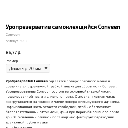
Уропрезерватив самоклеящийся Conveen
Conveen
Артикул:
5212
р.
86,77
Размер
Уропрезерватив Conveen
одевается поверх полового члена и
соединяется с дренажной трубкой мешка для сбора мочи Conveen.
Уропрезервативы Conveen состоят из основной гладкой части,
гофрированной части и сливного порта. Основная гладкая часть
раскручивается на половом члене поверх фиксирующего адгезива.
Гофрированная часть остается свободной, чтобы обеспечивать
беспрепятственный отток мочи, даже при перегибе сливного порта
до 90º. Усиленный сливной порт надежно фиксирует переходник
дренажной трубки мешка
для сбора мочи.