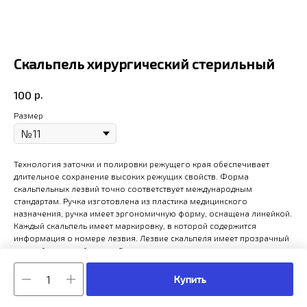
Скальпель хирургический стерильный
р.
100
Размер
Технология заточки и полировки режущего края обеспечивает
длительное сохранение высоких режущих свойств. Форма
скальпельных лезвий точно соответствует международным
стандартам. Ручка изготовлена из пластика медицинского
назначения, ручка имеет эргономичную форму, оснащена линейкой.
Каждый скальпель имеет маркировку, в которой содержится
информация о номере лезвия. Лезвие скальпеля имеет прозрачный
жесткий защитный чехол. Скальпель упакован в индивидуальную
блистерную упаковку. Каждая упаковка имеет цветовую кодировку.
Купить