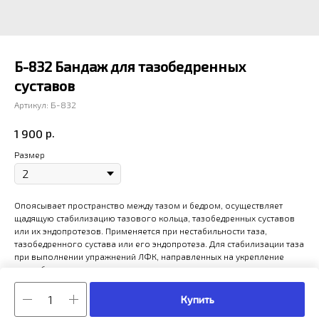
Б-832 Бандаж для тазобедренных
суставов
Артикул:
Б-832
р.
1 900
Размер
Опоясывает пространство между тазом и бедром, осуществляет
щадящую стабилизацию тазового кольца, тазобедренных суставов
или их эндопротезов. Применяется при нестабильности таза,
тазобедренного сустава или его эндопротеза. Для стабилизации таза
при выполнении упражнений ЛФК, направленных на укрепление
мышц бедра.
Купить